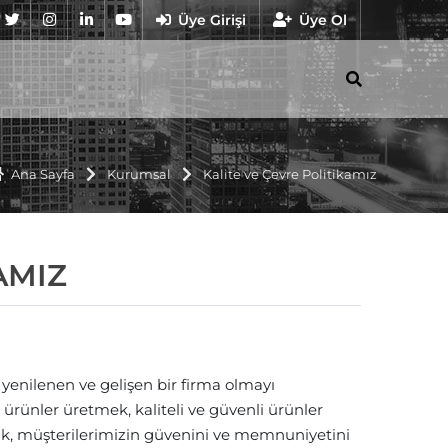
Üye Girişi
Üye Ol
Ana Sayfa
Kurumsal
Kalite ve Çevre Politikamız
AMIZ
i yenilenen ve gelişen bir firma olmayı
 ürünler üretmek, kaliteli ve güvenli ürünler
rak, müşterilerimizin güvenini ve memnuniyetini