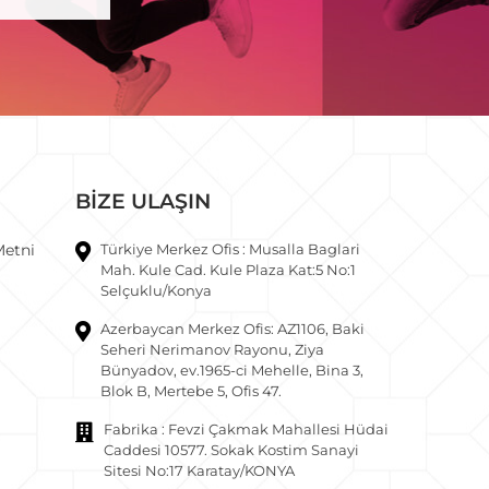
BİZE ULAŞIN
Türkiye Merkez Ofis : Musalla Baglari
Metni
Mah. Kule Cad. Kule Plaza Kat:5 No:1
Selçuklu/Konya
Azerbaycan Merkez Ofis: AZ1106, Baki
Seheri Nerimanov Rayonu, Ziya
Bünyadov, ev.1965-ci Mehelle, Bina 3,
Blok B, Mertebe 5, Ofis 47.
Fabrika : Fevzi Çakmak Mahallesi Hüdai
Caddesi 10577. Sokak Kostim Sanayi
Sitesi No:17 Karatay/KONYA