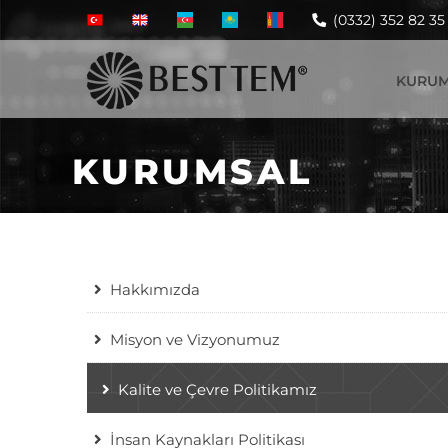
(0332) 352 82 35
KURUM
KURUMSAL
Hakkımızda
Misyon ve Vizyonumuz
Kalite ve Çevre Politikamız
İnsan Kaynakları Politikası