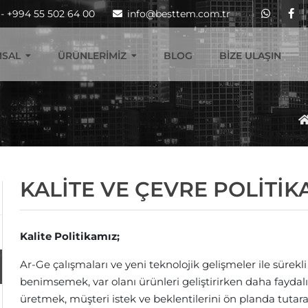
 - +994 55 502 64 00
info@besttem.com.tr
SAL
ÜRÜNLERIMIZ
BLOG
BIZE ULAŞIN
KALİTE VE ÇEVRE POLİTİK
Kalite Politikamız;
Ar-Ge çalışmaları ve yeni teknolojik gelişmeler ile sürekl
benimsemek, var olanı ürünleri geliştirirken daha faydalı
üretmek, müşteri istek ve beklentilerini ön planda tuta