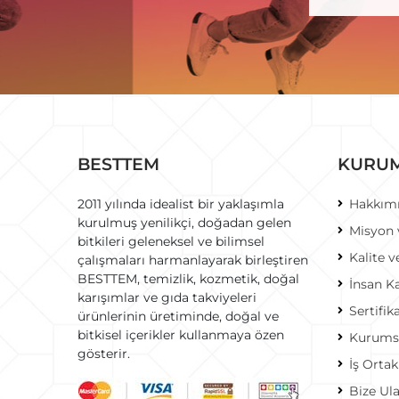
BESTTEM
KURU
2011 yılında idealist bir yaklaşımla
Hakkım
kurulmuş yenilikçi, doğadan gelen
Misyon
bitkileri geleneksel ve bilimsel
Kalite v
çalışmaları harmanlayarak birleştiren
BESTTEM, temizlik, kozmetik, doğal
İnsan Ka
karışımlar ve gıda takviyeleri
Sertifik
ürünlerinin üretiminde, doğal ve
bitkisel içerikler kullanmaya özen
Kurums
gösterir.
İş Ortak
Bize Ul