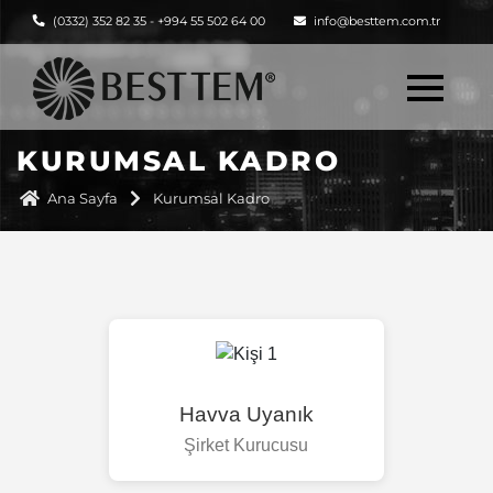
(0332) 352 82 35 - +994 55 502 64 00
info@besttem.com.tr
KURUMSAL KADRO
Ana Sayfa
Kurumsal Kadro
Havva Uyanık
Şirket Kurucusu