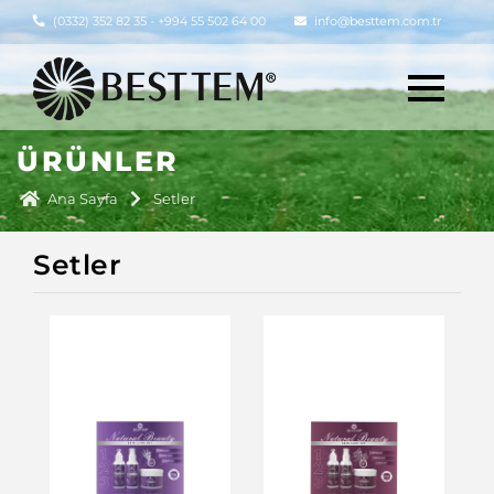
(0332) 352 82 35 - +994 55 502 64 00
info@besttem.com.tr
ÜRÜNLER
Ana Sayfa
Setler
Setler