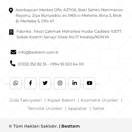
Azerbaycan Merkez Ofis: AZ1106, Baki Seheri Nerimanov
Rayonu, Ziya Bünyadov, ev.1965-ci Mehelle, Bina 3, Blok
B, Mertebe 5, Ofis 47.
Fabrika : Fevzi Çakmak Mahallesi Hüdai Caddesi 10577.
Sokak Kostim Sanayi Sitesi No:17 Karatay/KONYA
info@besttem.com.tr
(0332) 352 82 35 - +994 55 502 64 00
Gıda Takviyeleri
|
Kişisel Bakım
|
Kozmetik Ürünleri
|
Temizlik Ürünleri
|
Aparatlar
|
Setler
© Tüm Hakları Saklıdır.
| Besttem