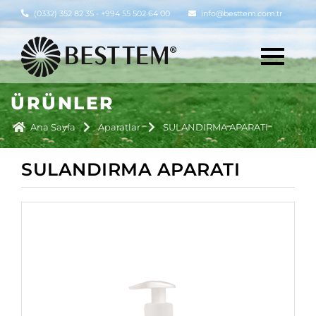
(0332) 352 82 35 - +994 55 502 64 00
info@besttem.com.tr
ÜRÜNLER
Ana Sayfa
Aparatlar
SULANDIRMA APARATI
SULANDIRMA APARATI