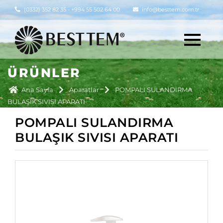
(0332) 352 82 35 - +994 55 502 64 00
info@besttem.com.tr
ÜRÜNLER
Ana Sayfa
Aparatlar
POMPALI SULANDIRMA
BULAŞIK SIVISI APARATI
POMPALI SULANDIRMA
BULAŞIK SIVISI APARATI