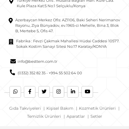
Türkiye Merkez Ofis : Musalla Baglari Mah. Kule Cad.
Kule Plaza Kat:5 No:1 Selçuklu/Konya
Azerbaycan Merkez Ofis: AZ1106, Baki Seheri Nerimanov
Rayonu, Ziya Bünyadov, ev.1965-ci Mehelle, Bina 3, Blok
B, Mertebe 5, Ofis 47.
Fabrika : Fevzi Çakmak Mahallesi Hüdai Caddesi 10577.
Sokak Kostim Sanayi Sitesi No:17 Karatay/KONYA
info@besttem.com.tr
(0332) 352 82 35 - +994 55 502 64 00
Gıda Takviyeleri
|
Kişisel Bakım
|
Kozmetik Ürünleri
|
Temizlik Ürünleri
|
Aparatlar
|
Setler