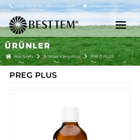
(0332) 352 82 35 - +994 55 502 64 00
info@besttem.com.tr
ÜRÜNLER
Ana Sayfa
Bitkisel Karışımlar
PREG PLUS
PREG PLUS