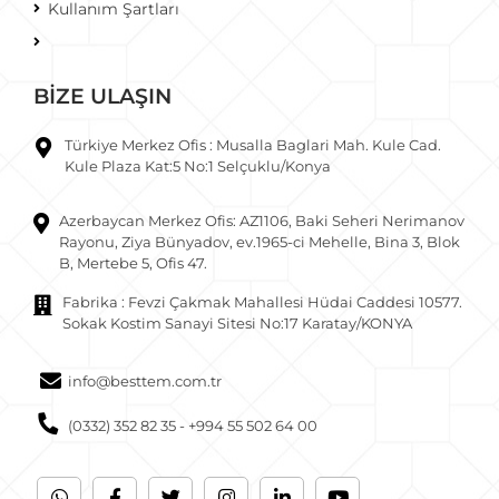
Kullanım Şartları
BİZE ULAŞIN
Türkiye Merkez Ofis : Musalla Baglari Mah. Kule Cad.
Kule Plaza Kat:5 No:1 Selçuklu/Konya
Azerbaycan Merkez Ofis: AZ1106, Baki Seheri Nerimanov
Rayonu, Ziya Bünyadov, ev.1965-ci Mehelle, Bina 3, Blok
B, Mertebe 5, Ofis 47.
Fabrika : Fevzi Çakmak Mahallesi Hüdai Caddesi 10577.
Sokak Kostim Sanayi Sitesi No:17 Karatay/KONYA
info@besttem.com.tr
(0332) 352 82 35 - +994 55 502 64 00