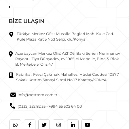
BİZE ULAŞIN
Türkiye Merkez Ofis : Musalla Baglari Mah. Kule Cad.
Kule Plaza Kat:5 No:1 Selçuklu/Konya
Azerbaycan Merkez Ofis: AZ1106, Baki Seheri Nerimanov
Rayonu, Ziya Bünyadov, ev.1965-ci Mehelle, Bina 3, Blok
B, Mertebe 5, Ofis 47.
Fabrika : Fevzi Çakmak Mahallesi Hüdai Caddesi 10577.
Sokak Kostim Sanayi Sitesi No:17 Karatay/KONYA
info@besttem.com.tr
(0332) 352 82 35 - +994 55 502 64 00