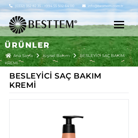
(0332) 352 82 35 - +994 55 502 64 00
info@besttem.com.tr
ÜRÜNLER
Ana Sayfa
Kişisel Bakım
BESLEYİCİ SAÇ BAKIM
KREMİ
BESLEYİCİ SAÇ BAKIM
KREMİ