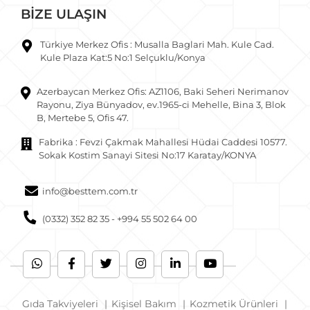
BİZE ULAŞIN
Türkiye Merkez Ofis : Musalla Baglari Mah. Kule Cad.
Kule Plaza Kat:5 No:1 Selçuklu/Konya
Azerbaycan Merkez Ofis: AZ1106, Baki Seheri Nerimanov
Rayonu, Ziya Bünyadov, ev.1965-ci Mehelle, Bina 3, Blok
B, Mertebe 5, Ofis 47.
Fabrika : Fevzi Çakmak Mahallesi Hüdai Caddesi 10577.
Sokak Kostim Sanayi Sitesi No:17 Karatay/KONYA
info@besttem.com.tr
(0332) 352 82 35 - +994 55 502 64 00
Gıda Takviyeleri
|
Kişisel Bakım
|
Kozmetik Ürünleri
|