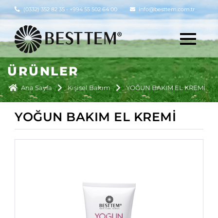
(0332) 352 82 35 - +994 55 502 64 00
info@besttem.com.tr
ÜRÜNLER
Ana Sayfa
Kişisel Bakım
YOĞUN BAKIM EL KREMİ
YOĞUN BAKIM EL KREMİ