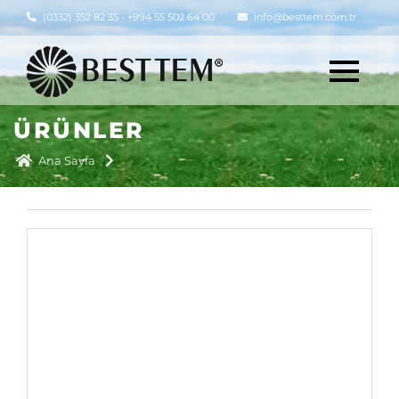
(0332) 352 82 35 - +994 55 502 64 00
info@besttem.com.tr
ÜRÜNLER
Ana Sayfa